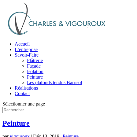
Accueil
L’entreprise
Savoir-Faire
Plâtrerie
Façade
Isolation
Peinture
Les plafonds tendus Barrisol
Réalisations
Contact
Sélectionner une page
Peinture
par
vigouroux
|
Déc 13, 2019
|
Peinture