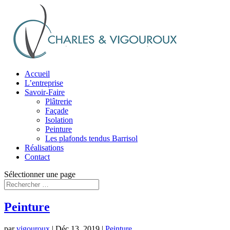
Accueil
L’entreprise
Savoir-Faire
Plâtrerie
Façade
Isolation
Peinture
Les plafonds tendus Barrisol
Réalisations
Contact
Sélectionner une page
Peinture
par
vigouroux
|
Déc 13, 2019
|
Peinture