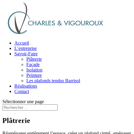
Accueil
L’entreprise
Savoir-Faire
Plâtrerie
Façade
Isolation
Peinture
Les plafonds tendus Barrisol
Réalisations
Contact
Sélectionner une page
Plâtrerie
Réaménager entièrement l’espace, créer un plafond cintré, aménager